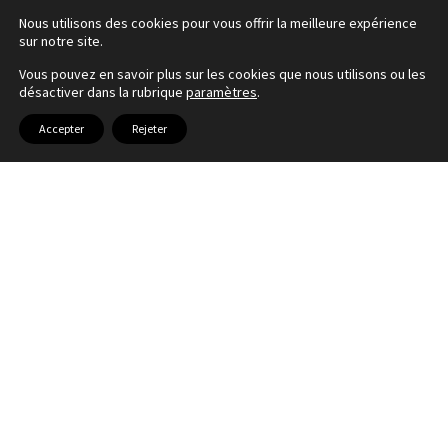
Nous utilisons des cookies pour vous offrir la meilleure expérience
sur notre site.
Vous pouvez en savoir plus sur les cookies que nous utilisons ou les
désactiver dans la rubrique
paramètres
.
Accepter
Rejeter
BOURGLINSTER, MAISONS
A+
JUMELÉES
energie
DESCRIPTION
A
New Home Promotions et New Home Real
isolation
Estate vous présente,
ce projet, qui consiste à la démolition d’une
maison située à Bourglinster, suivi par la
construction à ossature bois de deux maisons
jumelées d’un total d’environ 587m2 surface