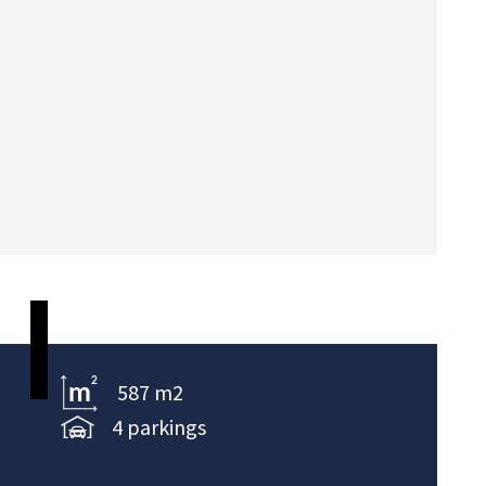
587 m2
4 parkings